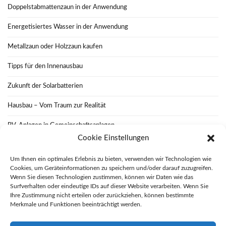
Doppelstabmattenzaun in der Anwendung
Energetisiertes Wasser in der Anwendung
Metallzaun oder Holzzaun kaufen
Tipps für den Innenausbau
Zukunft der Solarbatterien
Hausbau – Vom Traum zur Realität
PV-Anlagen in Gemeinschaftsanlagen
Cookie Einstellungen
Wie funktioniert eine nachhaltige Renovierung
Um Ihnen ein optimales Erlebnis zu bieten, verwenden wir Technologien wie
Das Flair von Altbauten bewahren
Cookies, um Geräteinformationen zu speichern und/oder darauf zuzugreifen.
Wenn Sie diesen Technologien zustimmen, können wir Daten wie das
Solarenergie und Net Metering
Surfverhalten oder eindeutige IDs auf dieser Website verarbeiten. Wenn Sie
Ihre Zustimmung nicht erteilen oder zurückziehen, können bestimmte
Merkmale und Funktionen beeinträchtigt werden.
Datenschutzerklärung
Haftungsausschluss
Impressum