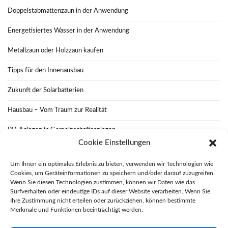
Doppelstabmattenzaun in der Anwendung
Energetisiertes Wasser in der Anwendung
Metallzaun oder Holzzaun kaufen
Tipps für den Innenausbau
Zukunft der Solarbatterien
Hausbau – Vom Traum zur Realität
PV-Anlagen in Gemeinschaftsanlagen
Cookie Einstellungen
Wie funktioniert eine nachhaltige Renovierung
Um Ihnen ein optimales Erlebnis zu bieten, verwenden wir Technologien wie
Das Flair von Altbauten bewahren
Cookies, um Geräteinformationen zu speichern und/oder darauf zuzugreifen.
Wenn Sie diesen Technologien zustimmen, können wir Daten wie das
Solarenergie und Net Metering
Surfverhalten oder eindeutige IDs auf dieser Website verarbeiten. Wenn Sie
Ihre Zustimmung nicht erteilen oder zurückziehen, können bestimmte
Merkmale und Funktionen beeinträchtigt werden.
Datenschutzerklärung
Haftungsausschluss
Impressum