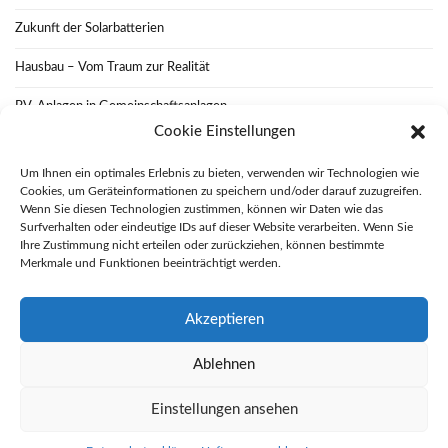
Zukunft der Solarbatterien
Hausbau – Vom Traum zur Realität
PV-Anlagen in Gemeinschaftsanlagen
Cookie Einstellungen
Wie funktioniert eine nachhaltige Renovierung
Um Ihnen ein optimales Erlebnis zu bieten, verwenden wir Technologien wie
Das Flair von Altbauten bewahren
Cookies, um Geräteinformationen zu speichern und/oder darauf zuzugreifen.
Wenn Sie diesen Technologien zustimmen, können wir Daten wie das
Solarenergie und Net Metering
Surfverhalten oder eindeutige IDs auf dieser Website verarbeiten. Wenn Sie
Ihre Zustimmung nicht erteilen oder zurückziehen, können bestimmte
Merkmale und Funktionen beeinträchtigt werden.
Datenschutzerklärung
Haftungsausschluss
Impressum
Akzeptieren
Ablehnen
schlaugenau.de
Einstellungen ansehen
Olsen WordPress Theme
von
CSSIgniter