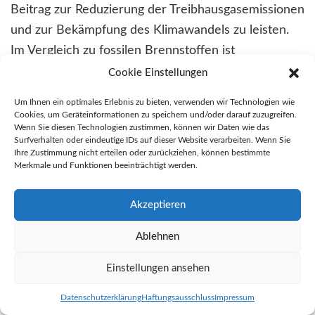
Beitrag zur Reduzierung der Treibhausgasemissionen
und zur Bekämpfung des Klimawandels zu leisten.
Im Vergleich zu fossilen Brennstoffen ist
Solarenergie sauber, unbegrenzt verfügbar und
Cookie Einstellungen
erzeugt keine schädlichen Emissionen.
Um Ihnen ein optimales Erlebnis zu bieten, verwenden wir Technologien wie
Cookies, um Geräteinformationen zu speichern und/oder darauf zuzugreifen.
Wenn Sie diesen Technologien zustimmen, können wir Daten wie das
Weiterlesen
Surfverhalten oder eindeutige IDs auf dieser Website verarbeiten. Wenn Sie
Ihre Zustimmung nicht erteilen oder zurückziehen, können bestimmte
Merkmale und Funktionen beeinträchtigt werden.
1
2
3
…
6
Weiter »
Akzeptieren
Ablehnen
Kategorien
Einstellungen ansehen
Allgemein
Datenschutzerklärung
Haftungsausschluss
Impressum
Erneuerbare Energien